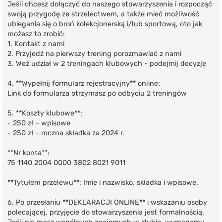
Jeśli chcesz dołączyć do naszego stowarzyszenia i rozpocząć
swoją przygodę ze strzelectwem, a także mieć możliwość
ubiegania się o broń kolekcjonerską i/lub sportową, oto jak
możesz to zrobić:
1. Kontakt z nami
2. Przyjedź na pierwszy trening porozmawiać z nami
3. Weź udział w 2 treningach klubowych - podejmij decyzję
4. **Wypełnij formularz rejestracyjny** online:
Link do formularza otrzymasz po odbyciu 2 treningów
5. **Koszty klubowe**:
- 250 zł – wpisowe
- 250 zł – roczna składka za 2024 r.
**Nr konta**:
75 1140 2004 0000 3802 8021 9011
**Tytułem przelewu**: Imię i nazwisko, składka i wpisowe.
6. Po przesłaniu **DEKLARACJI ONLINE** i wskazaniu osoby
polecającej, przyjęcie do stowarzyszenia jest formalnością.