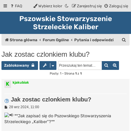
FAQ
Wybierz kolor
Zarejestruj się
Zaloguj się
Pszowskie Stowarzyszenie
Strzeleckie Kaliber
S
Strona główna
Forum Ogólne
Pytania i odpowiedzi
z
Jak zostac czlonkiem klubu?
u
Szukaj
Wyszuk
k
Zablokowany
a
Posty: 1 • Strona
1
z
1
j
kjakubiak
K
Jak zostac czlonkiem klubu?
P
28 wrz 2024, 11:00
o
s
**Jak zapisać się do Pszowskiego Stowarzyszenia
t
Strzeleckiego „Kaliber”?**