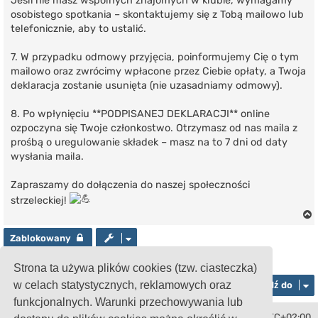
Jeśli nie masz wspólnych znajomych w klubie, wymagamy
osobistego spotkania – skontaktujemy się z Tobą mailowo lub
telefonicznie, aby to ustalić.
7. W przypadku odmowy przyjęcia, poinformujemy Cię o tym
mailowo oraz zwrócimy wpłacone przez Ciebie opłaty, a Twoja
deklaracja zostanie usunięta (nie uzasadniamy odmowy).
8. Po wpłynięciu **PODPISANEJ DEKLARACJI** online
ozpoczyna się Twoje członkostwo. Otrzymasz od nas maila z
prośbą o uregulowanie składek – masz na to 7 dni od daty
wysłania maila.
Zapraszamy do dołączenia do naszej społeczności
strzeleckiej!
Zablokowany
Posty: 1 • Strona
1
z
1
r
Strona ta używa plików cookies (tzw. ciasteczka)
w celach statystycznych, reklamowych oraz
Przejdź do
funkcjonalnych. Warunki przechowywania lub
Strona główna
Strefa czasowa
UTC+02:00