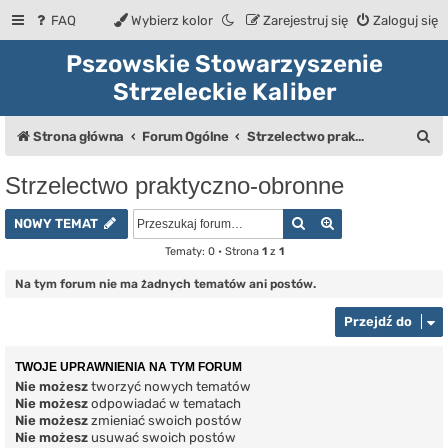
FAQ
Wybierz kolor
Zarejestruj się
Zaloguj się
Pszowskie Stowarzyszenie
Strzeleckie Kaliber
S
Strona główna
Forum Ogólne
Strzelectwo praktyczno-obronne
z
Strzelectwo praktyczno-obronne
u
Szukaj
Wyszukiwanie z
k
NOWY TEMAT
a
Tematy: 0 • Strona
1
z
1
j
Na tym forum nie ma żadnych tematów ani postów.
Przejdź do
TWOJE UPRAWNIENIA NA TYM FORUM
Nie możesz
tworzyć nowych tematów
Nie możesz
odpowiadać w tematach
Nie możesz
zmieniać swoich postów
Nie możesz
usuwać swoich postów