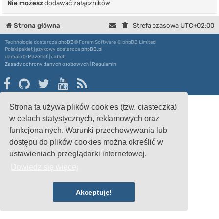
Nie możesz
dodawać załączników
Strona główna
Strefa czasowa
UTC+02:00
Technologię dostarcza
phpBB
® Forum Software © phpBB Limited
Polski pakiet językowy dostarcza
phpBB.pl
damaïo ©
Mazeltof
|
cabot
Zasady ochrony danych osobowych
|
Regulamin
Strona ta używa plików cookies (tzw. ciasteczka)
w celach statystycznych, reklamowych oraz
funkcjonalnych. Warunki przechowywania lub
dostępu do plików cookies można określić w
ustawieniach przeglądarki internetowej.
Dowiedz się więcej
Akceptuję!