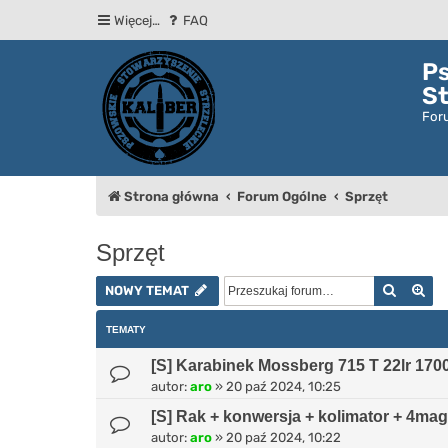
Więcej…
FAQ
P
St
For
Strona główna
Forum Ogólne
Sprzęt
Sprzęt
Szukaj
Wy
NOWY TEMAT
TEMATY
[S] Karabinek Mossberg 715 T 22lr 1700
autor:
aro
»
20 paź 2024, 10:25
[S] Rak + konwersja + kolimator + 4mag
autor:
aro
»
20 paź 2024, 10:22