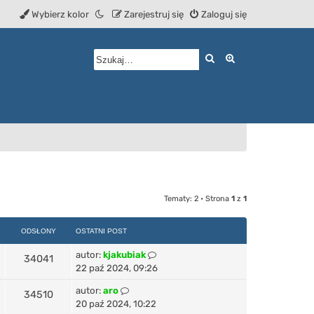
Wybierz kolor
Zarejestruj się
Zaloguj się
Szukaj
Wyszukiwanie z
Tematy: 2 • Strona
1
z
1
ODSŁONY
OSTATNI POST
autor:
kjakubiak
34041
22 paź 2024, 09:26
autor:
aro
34510
20 paź 2024, 10:22