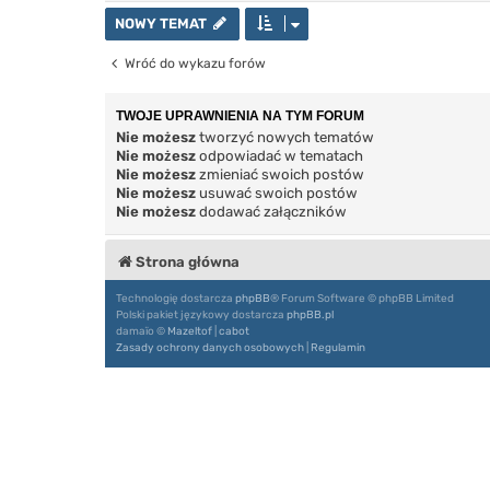
NOWY TEMAT
Wróć do wykazu forów
TWOJE UPRAWNIENIA NA TYM FORUM
Nie możesz
tworzyć nowych tematów
Nie możesz
odpowiadać w tematach
Nie możesz
zmieniać swoich postów
Nie możesz
usuwać swoich postów
Nie możesz
dodawać załączników
Strona główna
Technologię dostarcza
phpBB
® Forum Software © phpBB Limited
Polski pakiet językowy dostarcza
phpBB.pl
damaïo ©
Mazeltof
|
cabot
Zasady ochrony danych osobowych
|
Regulamin