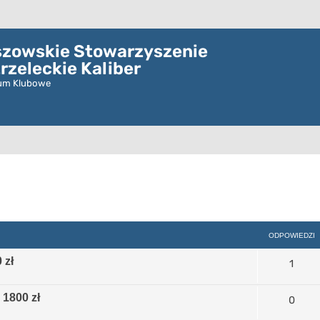
szowskie Stowarzyszenie
rzeleckie Kaliber
um Klubowe
szukiwanie zaawansowane
ODPOWIEDZI
 zł
1
 1800 zł
0