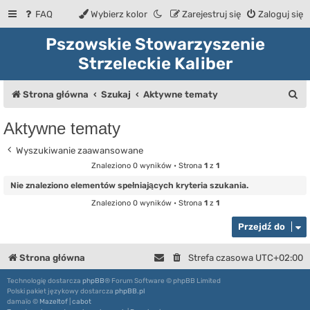
FAQ
Wybierz kolor
Zarejestruj się
Zaloguj się
Pszowskie Stowarzyszenie
Strzeleckie Kaliber
S
Strona główna
Szukaj
Aktywne tematy
z
Aktywne tematy
u
Wyszukiwanie zaawansowane
k
Znaleziono 0 wyników • Strona
1
z
1
a
Nie znaleziono elementów spełniających kryteria szukania.
j
Znaleziono 0 wyników • Strona
1
z
1
Przejdź do
Strona główna
Strefa czasowa
UTC+02:00
Technologię dostarcza
phpBB
® Forum Software © phpBB Limited
Polski pakiet językowy dostarcza
phpBB.pl
damaïo ©
Mazeltof
|
cabot